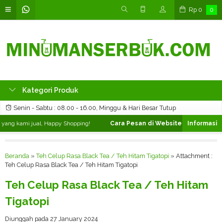
Rp
0
0
Kategori Produk
Senin - Sabtu : 08.00 - 16.00, Minggu & Hari Besar Tutup
ang kami jual, Happy Shopping!
Cara Pesan di Website ❯
Silahkan pili
Beranda
»
Teh Celup Rasa Black Tea / Teh Hitam Tigatopi
» Attachment :
Teh Celup Rasa Black Tea / Teh Hitam Tigatopi
Teh Celup Rasa Black Tea / Teh Hitam
Tigatopi
Diunggah pada 27 January 2024