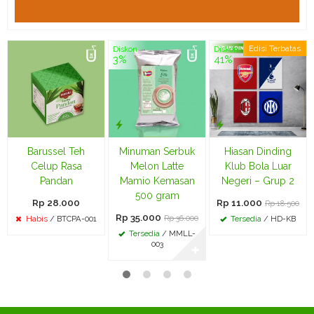
Edisi Terbatas
Diskon
Diskon
3%
41%
Barussel Teh
Minuman Serbuk
Hiasan Dinding
Celup Rasa
Melon Latte
Klub Bola Luar
Pandan
Mamio Kemasan
Negeri – Grup 2
500 gram
Rp 28.000
Rp 11.000
Rp 18.500
Rp 35.000
Rp 36.000
Habis
/ BTCPA-001
Tersedia
/ HD-KB
Tersedia
/ MMLL-
003
✚