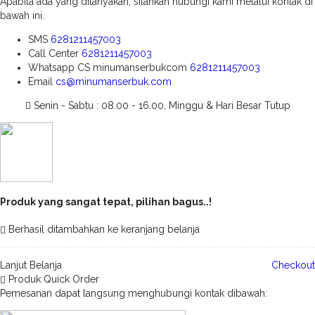
Apabila ada yang ditanyakan, silahkan hubungi kami melalui kontak di
bawah ini.
SMS
6281211457003
Call Center
6281211457003
Whatsapp
CS minumanserbukcom
6281211457003
Email
cs@minumanserbuk.com
Senin - Sabtu : 08.00 - 16.00, Minggu & Hari Besar Tutup
Produk yang sangat tepat, pilihan bagus..!
Berhasil ditambahkan ke keranjang belanja
Lanjut Belanja
Checkout
Produk Quick Order
Pemesanan dapat langsung menghubungi kontak dibawah: