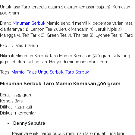
Untuk rasa Taro tersedia dalam 1 ukuran kemasan saja : 1). Kemasan
500 gram
Brand
Minuman Serbuk
Mamio sendiri memiliki beberapa varian rasa,
diantaranya : 1). Lemon Tea 2). Jeruk Mandarin 3). Jeruk Nipis 4).
Mangga 5). Teh Tarik 6). Green Tea 7). Thai tea 8). Lychee Tea 9). Taro
Exp : Di atas 1 tahun
Nikmati Minuman Serbuk Taro Mamio Kemasan 500 gram sekarang
juga sebelum kehabisan. Hanya di minumanserbuk.com
Tags:
Mamio
,
Talas Ungu Serbuk
,
Taro Serbuk
Minuman Serbuk Taro Mamio Kemasan 500 gram
Berat
535 gram
Kondisi
Baru
Dilihat
4.291 kali
Diskusi
1 komentar
Denny Saputra
Rasanya enak, harga bubuk minuman taro murah juga lagi .