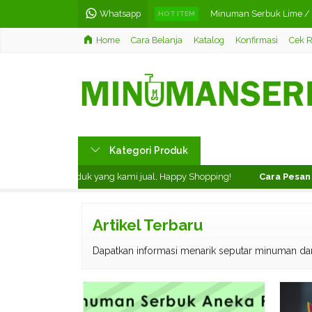
Whatsapp
Minuman Serbuk Lime / 
HOT ITEM
Home
Cara Belanja
Katalog
Konfirmasi
Cek R
Minuman Serbuk Taro M
Teh Celup Rasa Jasmine /
Lemon Tea Bubuk Mamio I
Teh Tarik Bubuk Mamio Is
Kategori Produk
Hiasan Dinding Klub Bola
 menikmati produk yang kami jual, Happy Shopping!
Cara Pesan d
Teh Celup Rasa Pandan T
Barussel Teh Celup Rasa 
Artikel Terbaru
Dapatkan informasi menarik seputar minuman da