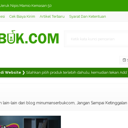
Jeruk Nipis Mamio Kemasan 50
esi
Cek Biaya Kirim
Artikel Terbaru
Syarat Dan Ketentuan
amio Kemasan 500 gram
 Melati Tigatopi
si 30 Sachet
i 30 Sachet
S
 Luar Negeri - Grup 1
i Website ❯
Silahkan pilih produk terlebih dahulu, kemudian tekan Add To 
igatopi
Persik / Peach Tea
n lain-lain dari blog minumanserbukcom, Jangan Sampai Ketinggalan 