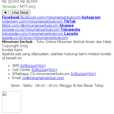
Rp 33.000
Rp 35.000
Tersedia
/ MTT-003
✚
Lihat Detail
Facebook
facebook.com/minumanserbukcom
Instagram
instagram.com/minumanserbukcom
TikTok
tiktok.com/@minumanserbukcom
Shopee
shopee.co.id/minumanserbukcom
Tokopedia
tokopedia.com/minumanserbukcom
Lazada
lazada.co.id/shop/minumanserbukcom
Minuman Serbuk
- Toko Online Minuman Serbuk Aman dan Halal
Copyright 2025
Kontak Kami
Apabila ada yang ditanyakan, silahkan hubungi kami melalui kontak
di bawah ini.
SMS
6281211457003
Call Center
6281211457003
Whatsapp
CS minumanserbukcom
6281211457003
Email
cs@minumanserbuk.com
Senin - Sabtu : 08.00 - 16.00, Minggu & Hari Besar Tutup