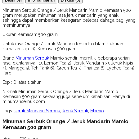
Deskripsi
Info Tambahan
Diskusi (0)
Minuman Serbuk Orange / Jeruk Mandarin Mamio Kemasan 500
gram merupakan minuman rasa jeruk mandarin yang enak,
sehingga dapat memberikan kesegaran pelepas dahaga bagi yang
meminumnya
Ukuran Kemasan: 500 gram
Untuk rasa Orange / Jeruk Mandarin tersedia dalam 1 ukuran
kemasan saja : 1). Kemasan 500 gram
Brand
Minuman Serbuk
Mamio sendiri memiliki beberapa varian
rasa, diantaranya : 1). Lemon Tea 2). Jeruk Mandarin 3). Jeruk Nipis
4). Mangga 5). Teh Tarik 6). Green Tea 7). Thai tea 8). Lychee Tea 9).
Taro
Exp : Di atas 1 tahun
Nikmati Minuman Serbuk Orange / Jeruk Mandarin Mamio
Kemasan 500 gram sekarang juga sebelum kehabisan. Hanya di
minumanserbuk.com
Tags:
Jeruk Mandarin Serbuk
,
Jeruk Serbuk
,
Mamio
Minuman Serbuk Orange / Jeruk Mandarin Mamio
Kemasan 500 gram
Berat
535 gram