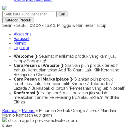
Cari
Kategori Produk
Senin - Sabtu : 08.00 - 16.00, Minggu & Hari Besar Tutup
Aksesoris
Barussel
Mamio
Tigatopi
Welcome ❯
Selamat menikmati produk yang kami jual,
Happy Shopping!
Cara Pesan di Website ❯
Silahkan pilih produk terlebih
dahulu, kemudian tekan Add To Chart, Lalu Klik Keranjang
Belanja dan Checkout
Cara Pesan di Marketplace ❯
Silahkan pilih produk
terlebih dahulu, kemudian pilih Shopee / Tokopedia /
Lazada / Bukalapak di bawah "Pemesanan yang lebih cepat!"
Konfirmasi ❯
Harap konfirmasi pesanan jika sudah
melakukan transfer ke rekening BCA atau BRI a/n Andhika
Elfriza
Beranda
»
Mamio
»
Minuman Serbuk Orange / Jeruk Mandarin
Mamio Kemasan 500 gram
click image to preview
activate zoom
Diskon