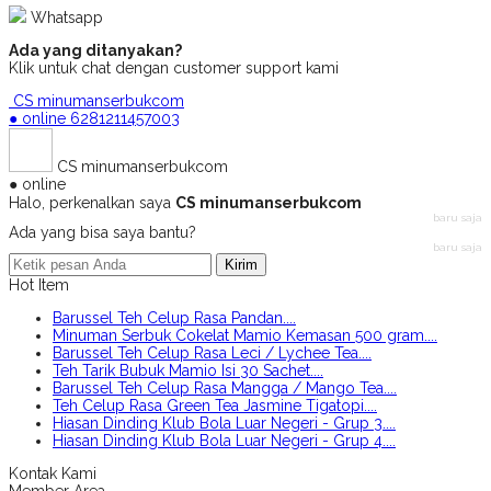
Whatsapp
Ada yang ditanyakan?
Klik untuk chat dengan customer support kami
CS minumanserbukcom
● online
6281211457003
CS minumanserbukcom
● online
Halo, perkenalkan saya
CS minumanserbukcom
baru saja
Ada yang bisa saya bantu?
baru saja
Kirim
Hot Item
Barussel Teh Celup Rasa Pandan....
Minuman Serbuk Cokelat Mamio Kemasan 500 gram....
Barussel Teh Celup Rasa Leci / Lychee Tea....
Teh Tarik Bubuk Mamio Isi 30 Sachet....
Barussel Teh Celup Rasa Mangga / Mango Tea....
Teh Celup Rasa Green Tea Jasmine Tigatopi....
Hiasan Dinding Klub Bola Luar Negeri - Grup 3....
Hiasan Dinding Klub Bola Luar Negeri - Grup 4....
Kontak Kami