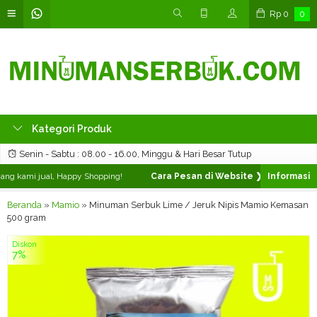
Rp
0
0
Kategori Produk
Senin - Sabtu : 08.00 - 16.00, Minggu & Hari Besar Tutup
g kami jual, Happy Shopping!
Cara Pesan di Website ❯
Silahkan pilih 
Beranda
»
Mamio
»
Minuman Serbuk Lime / Jeruk Nipis Mamio Kemasan
500 gram
Diskon
7%