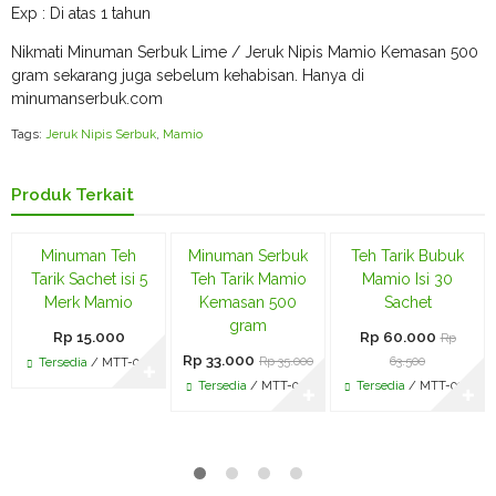
Exp : Di atas 1 tahun
Nikmati Minuman Serbuk Lime / Jeruk Nipis Mamio Kemasan 500
gram sekarang juga sebelum kehabisan. Hanya di
minumanserbuk.com
Tags:
Jeruk Nipis Serbuk
,
Mamio
Produk Terkait
Paling Laris
Diskon
Diskon
Minuman Teh
Minuman Serbuk
Teh Tarik Bubuk
6%
6%
Tarik Sachet isi 5
Teh Tarik Mamio
Mamio Isi 30
Merk Mamio
Kemasan 500
Sachet
gram
Rp 15.000
Rp 60.000
Rp
Rp 33.000
Rp 35.000
63.500
Tersedia
/ MTT-001
✚
Tersedia
/ MTT-003
Tersedia
/ MTT-002
✚
✚