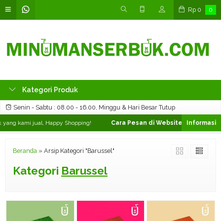
Rp
0
0
Kategori Produk
Senin - Sabtu : 08.00 - 16.00, Minggu & Hari Besar Tutup
yang kami jual, Happy Shopping!
Cara Pesan di Website ❯
Silahkan pil
Beranda
»
Arsip Kategori "Barussel"
Kategori
Barussel