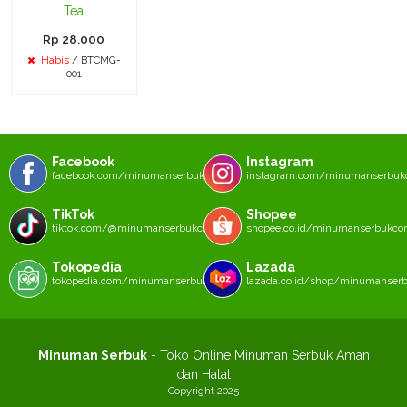
Tea
Rp 28.000
Habis
/ BTCMG-
001
Facebook
Instagram
facebook.com/minumanserbukcom
instagram.com/minumanserbu
TikTok
Shopee
tiktok.com/@minumanserbukcom
shopee.co.id/minumanserbukc
Tokopedia
Lazada
tokopedia.com/minumanserbukcom
lazada.co.id/shop/minumanser
Minuman Serbuk
- Toko Online Minuman Serbuk Aman
dan Halal
Copyright 2025