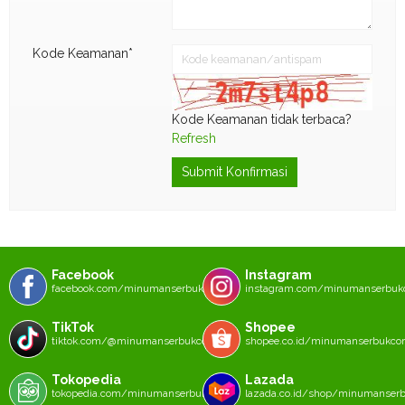
Kode Keamanan*
Kode Keamanan tidak terbaca?
Refresh
Submit Konfirmasi
Facebook
Instagram
facebook.com/minumanserbukcom
instagram.com/minumanserbu
TikTok
Shopee
tiktok.com/@minumanserbukcom
shopee.co.id/minumanserbukc
Tokopedia
Lazada
tokopedia.com/minumanserbukcom
lazada.co.id/shop/minumanser