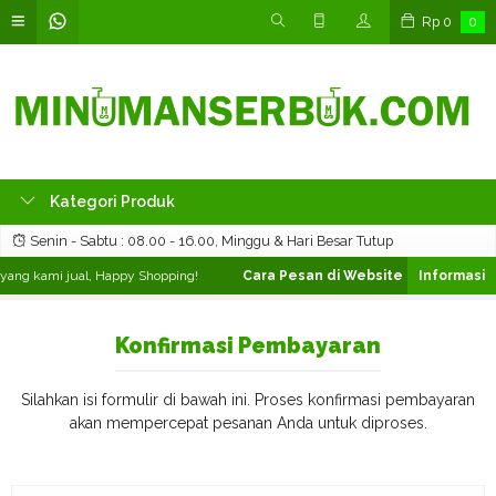
Rp
0
0
Kategori Produk
Senin - Sabtu : 08.00 - 16.00, Minggu & Hari Besar Tutup
ang kami jual, Happy Shopping!
Cara Pesan di Website ❯
Silahkan pili
Konfirmasi Pembayaran
Silahkan isi formulir di bawah ini. Proses konfirmasi pembayaran
akan mempercepat pesanan Anda untuk diproses.