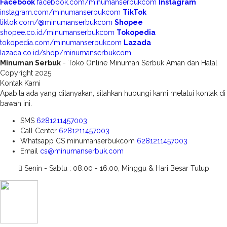
Facebook
facebook.com/minumanserbukcom
Instagram
instagram.com/minumanserbukcom
TikTok
tiktok.com/@minumanserbukcom
Shopee
shopee.co.id/minumanserbukcom
Tokopedia
tokopedia.com/minumanserbukcom
Lazada
lazada.co.id/shop/minumanserbukcom
Minuman Serbuk
- Toko Online Minuman Serbuk Aman dan Halal
Copyright 2025
Kontak Kami
Apabila ada yang ditanyakan, silahkan hubungi kami melalui kontak di
bawah ini.
SMS
6281211457003
Call Center
6281211457003
Whatsapp
CS minumanserbukcom
6281211457003
Email
cs@minumanserbuk.com
Senin - Sabtu : 08.00 - 16.00, Minggu & Hari Besar Tutup