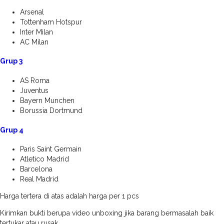
Arsenal
Tottenham Hotspur
Inter Milan
AC Milan
Grup 3
AS Roma
Juventus
Bayern Munchen
Borussia Dortmund
Grup 4
Paris Saint Germain
Atletico Madrid
Barcelona
Real Madrid
Harga tertera di atas adalah harga per 1 pcs
Kirimkan bukti berupa video unboxing jika barang bermasalah baik
tertukar atau rusak