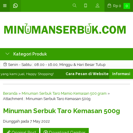
Rp
0
0
Kategori Produk
Senin - Sabtu : 08.00 - 16.00, Minggu & Hari Besar Tutup
ang kami jual, Happy Shopping!
Cara Pesan di Website ❯
Silahkan pili
Beranda
»
Minuman Serbuk Taro Mamio Kemasan 500 gram
»
Attachment : Minuman Serbuk Taro Kemasan 500g
Minuman Serbuk Taro Kemasan 500g
Diunggah pada 7 May 2022
Original Post
Download Gambar