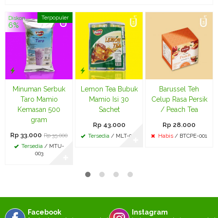
Terpopuler
Diskon
6%
Minuman Serbuk
Lemon Tea Bubuk
Barussel Teh
Taro Mamio
Mamio Isi 30
Celup Rasa Persik
Kemasan 500
Sachet
/ Peach Tea
gram
Rp 43.000
Rp 28.000
Rp 33.000
Rp 35.000
Tersedia
/ MLT-002
Habis
/ BTCPE-001
✚
Tersedia
/ MTU-
003
✚
Facebook
Instagram