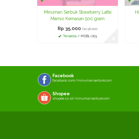
Minuman Serbuk Strawberry Latte
Hi
Mamio Kemasan 500 gram
Rp 35.000
Rp 36.000
Tersedia
/ MSBL-003
✚
Facebook
facebook.com/minumanserbukcom
Shopee
shopee.co.id/minumanserbukcom