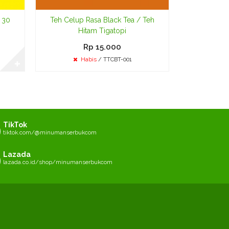
 30
Teh Celup Rasa Black Tea / Teh
Hitam Tigatopi
Rp 15.000
Habis
/ TTCBT-001
✚
TikTok
tiktok.com/@minumanserbukcom
Lazada
lazada.co.id/shop/minumanserbukcom