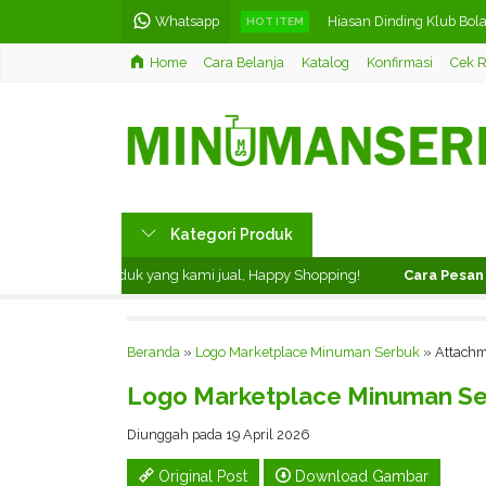
Whatsapp
Hiasan Dinding Klub Bola
HOT ITEM
Home
Cara Belanja
Katalog
Konfirmasi
Cek R
Minuman Serbuk Green 
Minuman Serbuk Mango 
Minuman Serbuk Orange
Minuman Serbuk Taro M
Kategori Produk
Teh Celup Rasa Black Tea
menikmati produk yang kami jual, Happy Shopping!
Cara Pesan di
Barussel Teh Celup Ras
Minuman Serbuk Strawbe
Beranda
»
Logo Marketplace Minuman Serbuk
» Attachm
Logo Marketplace Minuman S
Diunggah pada 19 April 2026
Original Post
Download Gambar