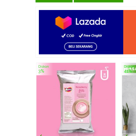
Diskon
Diskon
3%
41%