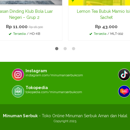
asan Dinding Klub Bola Luar
Lemon Tea Bubuk Mamio Isi
Negeri – Grup 2
Sachet
Rp 11.000
Rp 43.000
Rp 18.500
Tersedia
/ HD-KB
Tersedia
/ MLT-002
Instagram
instagram.com/minumanserbukcom
Tokopedia
tokopedia.com/minumanserbukcom
Minuman Serbuk
- Toko Online Minuman Serbuk Aman dan Halal
Copyright 2025