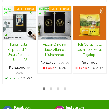
Edisi Terbatas
Edisi Terbatas
Diskon
Diskon
20%
43%
Papan Jalan
Hiasan Dinding
Teh Celup Rasa
Clipboard Mini
Lafadz Allah dan
Jasmine / Melati
Untuk Restoran
Muhammad
Tigatopi
Ukuran A6
Rp 11.700
Rp 15.000
Rp 20.500
Rp 12.000
Rp
Habis
/ HD-AM
Habis
/ TTCJA-001
15.000
Tersedia
/ CBA6-01
Facebook
Instagram