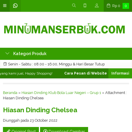
Rp
0
0
Kategori Produk
Senin - Sabtu : 08.00 - 16.00, Minggu & Hari Besar Tutup
ng kami jual, Happy Shopping!
Cara Pesan di Website ❯
Silahkan pilih
Beranda
»
Hiasan Dinding Klub Bola Luar Negeri – Grup 1
» Attachment :
Hiasan Dinding Chelsea
Hiasan Dinding Chelsea
Diunggah pada 23 October 2022
Original Post
Download Gambar