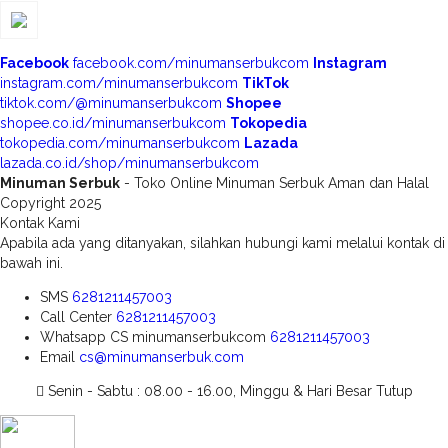
Facebook
facebook.com/minumanserbukcom
Instagram
instagram.com/minumanserbukcom
TikTok
tiktok.com/@minumanserbukcom
Shopee
shopee.co.id/minumanserbukcom
Tokopedia
tokopedia.com/minumanserbukcom
Lazada
lazada.co.id/shop/minumanserbukcom
Minuman Serbuk
- Toko Online Minuman Serbuk Aman dan Halal
Copyright 2025
Kontak Kami
Apabila ada yang ditanyakan, silahkan hubungi kami melalui kontak di
bawah ini.
SMS
6281211457003
Call Center
6281211457003
Whatsapp
CS minumanserbukcom
6281211457003
Email
cs@minumanserbuk.com
Senin - Sabtu : 08.00 - 16.00, Minggu & Hari Besar Tutup