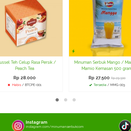
ussel Teh Celup Rasa Persik /
Minuman Serbuk Mango / Ma
Peach Tea
Mamio Kemasan 500 gra
Rp 28.000
Rp 27.500
Rp 29.500
Habis
/ BTCPE-001
Tersedia
/ MMG-003
Instagram
instagram.com/minumanserbukcom