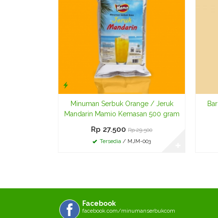
Minuman Serbuk Orange / Jeruk
Bar
Mandarin Mamio Kemasan 500 gram
Rp 27.500
Rp 29.500
Tersedia
/ MJM-003
✚
Facebook
facebook.com/minumanserbukcom