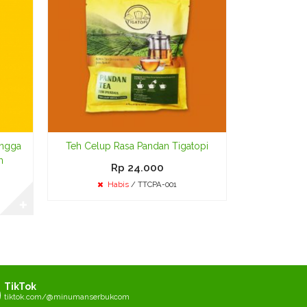
Rp 
Te
ngga
Teh Celup Rasa Pandan Tigatopi
m
Rp 24.000
Habis
/ TTCPA-001
✚
TikTok
tiktok.com/@minumanserbukcom