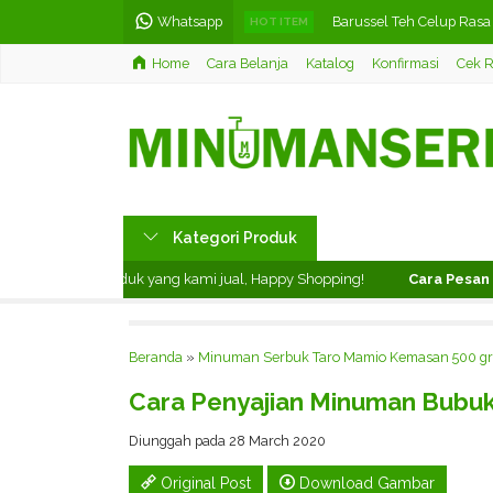
Whatsapp
Barussel Teh Celup Rasa 
HOT ITEM
Home
Cara Belanja
Katalog
Konfirmasi
Cek R
Minuman Serbuk Lychee
Minuman Serbuk Lemon 
Hiasan Dinding Huruf Hij
Teh Celup Rasa Jasmine /
Kategori Produk
Teh Celup Rasa Pandan T
enikmati produk yang kami jual, Happy Shopping!
Cara Pesan di 
Hiasan Dinding Klub Bola
Papan Jalan Clipboard M
Beranda
»
Minuman Serbuk Taro Mamio Kemasan 500 g
Cara Penyajian Minuman Bubuk
Diunggah pada 28 March 2020
Original Post
Download Gambar