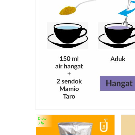
Diskon
7%