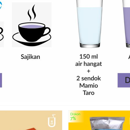
Diskon
7%