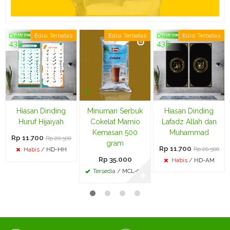
Edisi Terbatas
Edisi Terbatas
Edisi Terbatas
Diskon
Diskon
43%
43%
Hiasan Dinding
Minuman Serbuk
Hiasan Dinding
Huruf Hijaiyah
Cokelat Mamio
Lafadz Allah dan
Kemasan 500
Muhammad
Rp 11.700
Rp 20.500
gram
Rp 11.700
Rp 20.500
Habis
/ HD-HH
Rp 35.000
Habis
/ HD-AM
Tersedia
/ MCL-003
✚