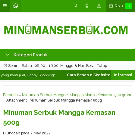
Rp
0
0
Kategori Produk
Senin - Sabtu : 08.00 - 16.00, Minggu & Hari Besar Tutup
ang kami jual, Happy Shopping!
Cara Pesan di Website ❯
Silahkan pili
Beranda
»
Minuman Serbuk Mango / Mangga Mamio Kemasan 500 gram
» Attachment : Minuman Serbuk Mangga Kemasan 500g
Minuman Serbuk Mangga Kemasan
500g
Diunggah pada 7 May 2022