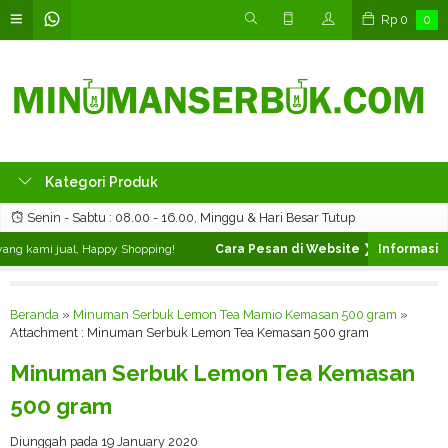
Rp
0
0
Kategori Produk
Senin - Sabtu : 08.00 - 16.00, Minggu & Hari Besar Tutup
g kami jual, Happy Shopping!
Cara Pesan di Website ❯
Silahkan pilih
Beranda
»
Minuman Serbuk Lemon Tea Mamio Kemasan 500 gram
»
Attachment : Minuman Serbuk Lemon Tea Kemasan 500 gram
Minuman Serbuk Lemon Tea Kemasan
500 gram
Diunggah pada 19 January 2020