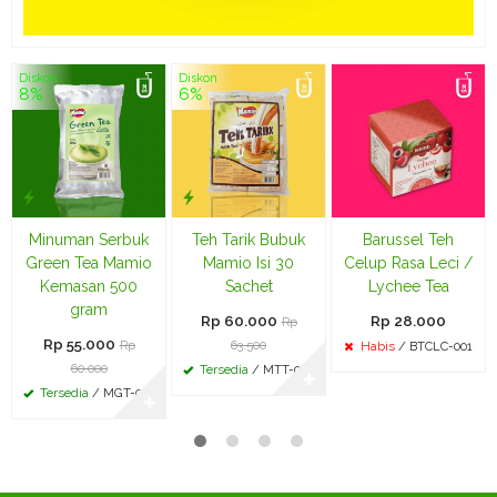
Diskon
Diskon
8%
6%
Minuman Serbuk
Teh Tarik Bubuk
Barussel Teh
Green Tea Mamio
Mamio Isi 30
Celup Rasa Leci /
Kemasan 500
Sachet
Lychee Tea
gram
Rp 60.000
Rp 28.000
Rp
Rp 55.000
Rp
63.500
Habis
/ BTCLC-001
60.000
Tersedia
/ MTT-002
✚
Tersedia
/ MGT-003
✚