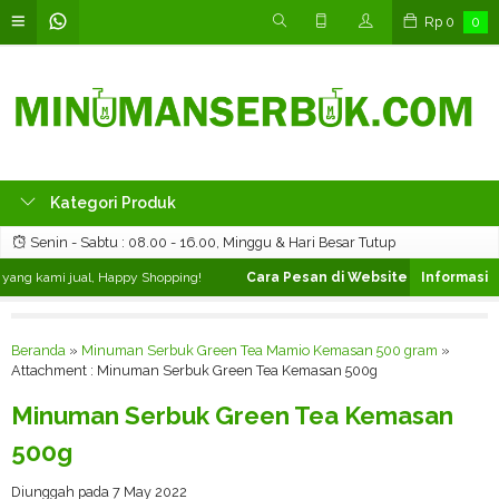
Rp
0
0
Kategori Produk
Senin - Sabtu : 08.00 - 16.00, Minggu & Hari Besar Tutup
ang kami jual, Happy Shopping!
Cara Pesan di Website ❯
Silahkan pili
Beranda
»
Minuman Serbuk Green Tea Mamio Kemasan 500 gram
»
Attachment : Minuman Serbuk Green Tea Kemasan 500g
Minuman Serbuk Green Tea Kemasan
500g
Diunggah pada 7 May 2022