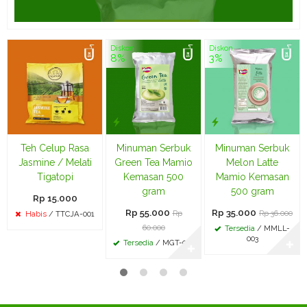
Diskon
Diskon
8%
3%
Teh Celup Rasa
Minuman Serbuk
Minuman Serbuk
Jasmine / Melati
Green Tea Mamio
Melon Latte
Tigatopi
Kemasan 500
Mamio Kemasan
gram
500 gram
Rp 15.000
Rp 55.000
Rp 35.000
Rp
Rp 36.000
Habis
/ TTCJA-001
60.000
Tersedia
/ MMLL-
003
Tersedia
/ MGT-003
✚
✚