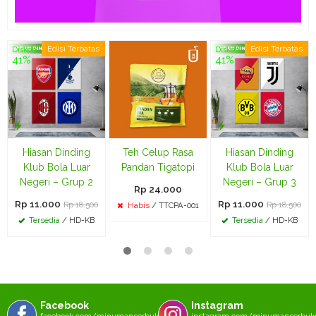
Edisi Terbatas
Edisi Terbatas
Diskon
Diskon
41%
41%
Hiasan Dinding
Teh Celup Rasa
Hiasan Dinding
Klub Bola Luar
Pandan Tigatopi
Klub Bola Luar
Negeri – Grup 2
Negeri – Grup 3
Rp 24.000
Rp 11.000
Rp 11.000
Rp 18.500
Rp 18.500
Habis
/ TTCPA-001
Tersedia
/ HD-KB
Tersedia
/ HD-KB
Facebook
Instagram