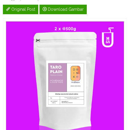
Original Post
Download Gambar