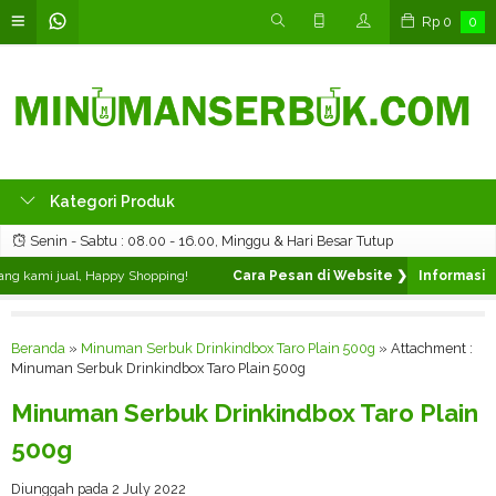
Rp
0
0
Kategori Produk
Senin - Sabtu : 08.00 - 16.00, Minggu & Hari Besar Tutup
g kami jual, Happy Shopping!
Cara Pesan di Website ❯
Silahkan pilih 
Beranda
»
Minuman Serbuk Drinkindbox Taro Plain 500g
» Attachment :
Minuman Serbuk Drinkindbox Taro Plain 500g
Minuman Serbuk Drinkindbox Taro Plain
500g
Diunggah pada 2 July 2022