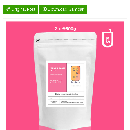
Original Post
Download Gambar