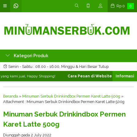
Rp
0
0
Kategori Produk
Senin - Sabtu : 08.00 - 16.00, Minggu & Hari Besar Tutup
ang kami jual, Happy Shopping!
Cara Pesan di Website ❯
Silahkan pili
Beranda
»
Minuman Serbuk Drinkindbox Permen Karet Latte 500g
»
Attachment : Minuman Serbuk Drinkindbox Permen Karet Latte 500g
Minuman Serbuk Drinkindbox Permen
Karet Latte 500g
Diunggah pada 2 July 2022