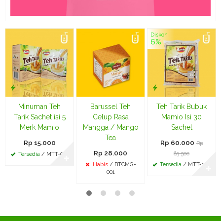
Diskon
6%
Minuman Teh
Barussel Teh
Teh Tarik Bubuk
Tarik Sachet isi 5
Celup Rasa
Mamio Isi 30
Merk Mamio
Mangga / Mango
Sachet
Tea
Rp 15.000
Rp 60.000
Rp
Rp 28.000
63.500
Tersedia
/ MTT-001
✚
Habis
/ BTCMG-
Tersedia
/ MTT-002
✚
001