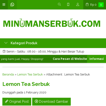
Rp
0
0
Kategori Produk
Senin - Sabtu : 08.00 - 16.00, Minggu & Hari Besar Tutup
ang kami jual, Happy Shopping!
Cara Pesan di Website ❯
Silahkan pili
Beranda
»
Lemon Tea Serbuk
» Attachment : Lemon Tea Serbuk
Lemon Tea Serbuk
Diunggah pada 1 February 2020
Original Post
Download Gambar