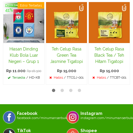
Edisi Terbatas
Diskon
41%
Hiasan Dinding
Teh Celup Rasa
Teh Celup Rasa
Klub Bola Luar
Green Tea
Black Tea / Teh
Negeri – Grup 1
Jasmine Tigatopi
Hitam Tigatopi
Rp 11.000
Rp 15.000
Rp 15.000
Rp 18.500
Tersedia
/ HD-KB
Habis
/ TTCGJ-001
Habis
/ TTCBT-001
Facebook
Instagram
facebook.com/minumanserbukcom
instagram.com/minumanserbu
TikTok
Shopee