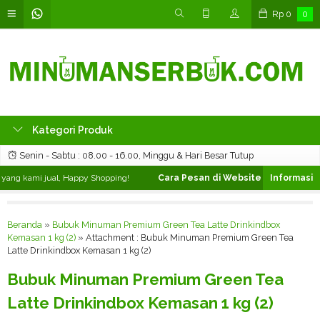
Rp
0
0
Kategori Produk
Senin - Sabtu : 08.00 - 16.00, Minggu & Hari Besar Tutup
ng kami jual, Happy Shopping!
Cara Pesan di Website ❯
Silahkan pili
Beranda
»
Bubuk Minuman Premium Green Tea Latte Drinkindbox
Kemasan 1 kg (2)
» Attachment : Bubuk Minuman Premium Green Tea
Latte Drinkindbox Kemasan 1 kg (2)
Bubuk Minuman Premium Green Tea
Latte Drinkindbox Kemasan 1 kg (2)