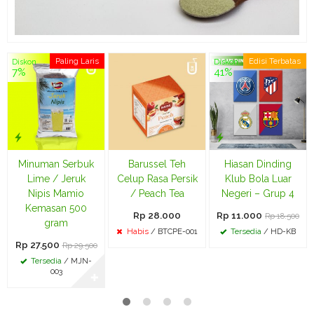
Paling Laris
Edisi Terbatas
Diskon
Diskon
7%
41%
Minuman Serbuk
Barussel Teh
Hiasan Dinding
Lime / Jeruk
Celup Rasa Persik
Klub Bola Luar
Nipis Mamio
/ Peach Tea
Negeri – Grup 4
Kemasan 500
Rp 28.000
Rp 11.000
Rp 18.500
gram
Habis
/ BTCPE-001
Tersedia
/ HD-KB
Rp 27.500
Rp 29.500
Tersedia
/ MJN-
003
✚