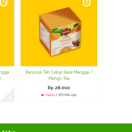
Te
ngga
Barussel Teh Celup Rasa Mangga /
m
Mango Tea
Rp 28.000
Habis
/ BTCMG-001
✚