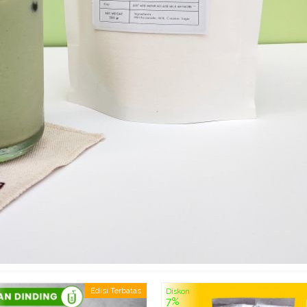
Edisi Terbatas
Diskon
7%