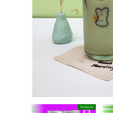
Terpopuler
Diskon
Diskon
6%
41%