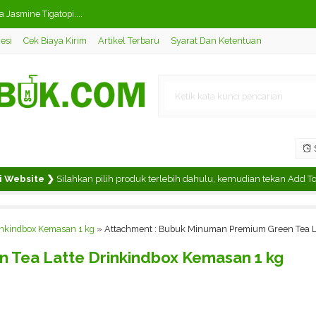
 Jasmine Tigatopi....
esi
Cek Biaya Kirim
Artikel Terbaru
Syarat Dan Ketentuan
Melati Tigatopi....
mio Kemasan 500 gram....
 Mangga Mamio Kemasan 500 gr....
Luar Negeri - Grup 1....
S
ik Mamio Kemasan 500 gram....
ebsite ❯
Silahkan pilih produk terlebih dahulu, kemudian tekan Add To Cha
eci / Lychee Tea....
i 30 Sachet....
nkindbox Kemasan 1 kg
» Attachment : Bubuk Minuman Premium Green Tea La
 Tea Latte Drinkindbox Kemasan 1 kg