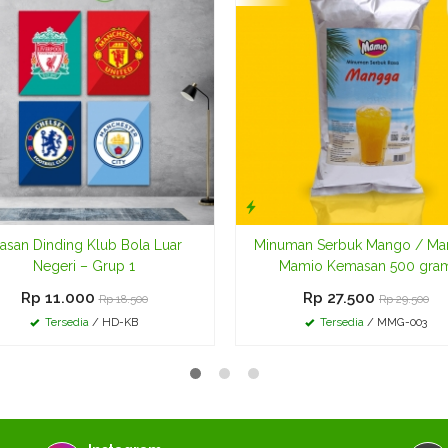
asan Dinding Klub Bola Luar
Minuman Serbuk Mango / Ma
Negeri – Grup 1
Mamio Kemasan 500 gra
Rp 11.000
Rp 27.500
Rp 18.500
Rp 29.500
Tersedia
/ HD-KB
Tersedia
/ MMG-003