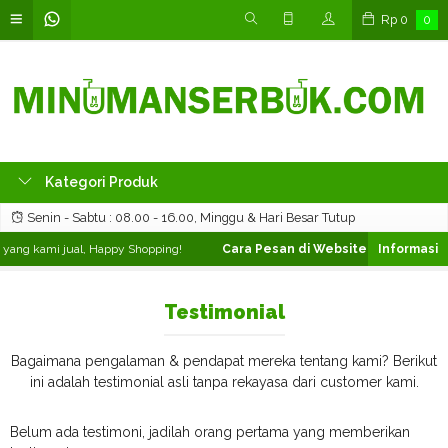
Rp
0
0
Kategori Produk
Senin - Sabtu : 08.00 - 16.00, Minggu & Hari Besar Tutup
ang kami jual, Happy Shopping!
Cara Pesan di Website ❯
Silahkan pili
Testimonial
Bagaimana pengalaman & pendapat mereka tentang kami? Berikut
ini adalah testimonial asli tanpa rekayasa dari customer kami.
Belum ada testimoni, jadilah orang pertama yang memberikan