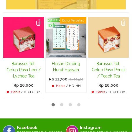
Edisi Terbatas
Diskon
43%
Barussel Teh
Hiasan Dinding
Barussel Teh
Celup Rasa Leci /
Huruf Hijaiyah
Celup Rasa Persik
Lychee Tea
/ Peach Tea
Rp 11.700
Rp 20.500
Rp 28.000
Rp 28.000
Habis
/ HD-HH
Habis
/ BTCLC-001
Habis
/ BTCPE-001
Facebook
Instagram