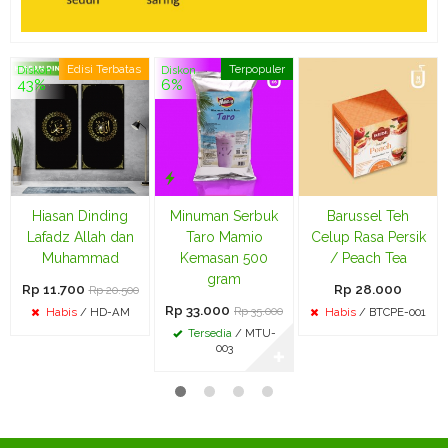
Edisi Terbatas
Terpopuler
Diskon
Diskon
43%
6%
Hiasan Dinding
Minuman Serbuk
Barussel Teh
Lafadz Allah dan
Taro Mamio
Celup Rasa Persik
Muhammad
Kemasan 500
/ Peach Tea
gram
Rp 11.700
Rp 28.000
Rp 20.500
Rp 33.000
Rp 35.000
Habis
/ HD-AM
Habis
/ BTCPE-001
Tersedia
/ MTU-
003
✚