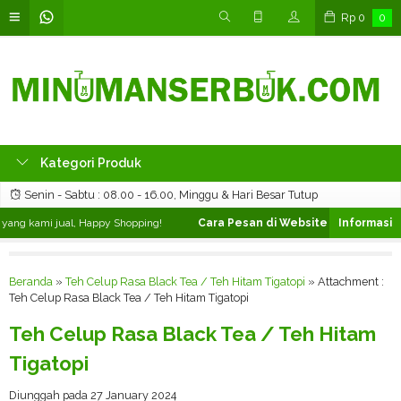
Rp
0
0
Kategori Produk
Senin - Sabtu : 08.00 - 16.00, Minggu & Hari Besar Tutup
ang kami jual, Happy Shopping!
Cara Pesan di Website ❯
Silahkan pili
Beranda
»
Teh Celup Rasa Black Tea / Teh Hitam Tigatopi
» Attachment :
Teh Celup Rasa Black Tea / Teh Hitam Tigatopi
Teh Celup Rasa Black Tea / Teh Hitam
Tigatopi
Diunggah pada 27 January 2024