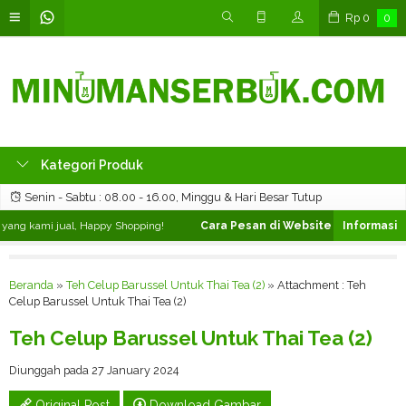
Rp
0
0
Kategori Produk
Senin - Sabtu : 08.00 - 16.00, Minggu & Hari Besar Tutup
ng kami jual, Happy Shopping!
Cara Pesan di Website ❯
Silahkan pilih
Beranda
»
Teh Celup Barussel Untuk Thai Tea (2)
» Attachment : Teh
Celup Barussel Untuk Thai Tea (2)
Teh Celup Barussel Untuk Thai Tea (2)
Diunggah pada 27 January 2024
Original Post
Download Gambar