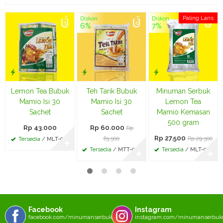
Paling Laris
Diskon
Diskon
6%
7%
Lemon Tea Bubuk
Teh Tarik Bubuk
Minuman Serbuk
Mamio Isi 30
Mamio Isi 30
Lemon Tea
Sachet
Sachet
Mamio Kemasan
500 gram
Rp 43.000
Rp 60.000
Rp
Rp 27.500
63.500
Rp 29.500
Tersedia
/ MLT-002
✚
Tersedia
/ MTT-002
Tersedia
/ MLT-003
✚
✚
Facebook
Instagram
facebook.com/minumanserbukcom
instagram.com/minumanserbu