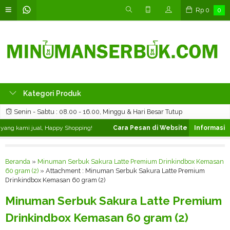
Rp
0
0
Kategori Produk
Senin - Sabtu : 08.00 - 16.00, Minggu & Hari Besar Tutup
ng kami jual, Happy Shopping!
Cara Pesan di Website ❯
Silahkan pili
Beranda
»
Minuman Serbuk Sakura Latte Premium Drinkindbox Kemasan
60 gram (2)
» Attachment : Minuman Serbuk Sakura Latte Premium
Drinkindbox Kemasan 60 gram (2)
Minuman Serbuk Sakura Latte Premium
Drinkindbox Kemasan 60 gram (2)