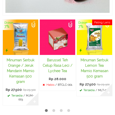
Paling Laris
Diskon
Diskon
7%
7%
Minuman Serbuk
Barussel Teh
Minuman Serbuk
Orange / Jeruk
Celup Rasa Leci /
Lemon Tea
Mandarin Mamio
Lychee Tea
Mamio Kemasan
Kemasan 500
500 gram
Rp 28.000
gram
Rp 27.500
Rp 29.500
Habis
/ BTCLC-001
Rp 27.500
Rp 29.500
Tersedia
/ MLT-003
✚
Tersedia
/ MJM-
003
✚