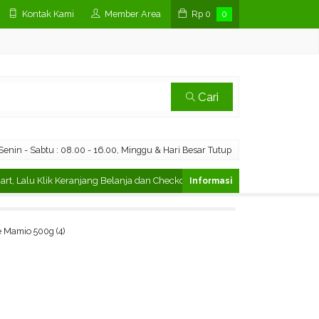
Kontak Kami
Member Area
Rp
0
0
Cari
enin - Sabtu : 08.00 - 16.00, Minggu & Hari Besar Tutup
Lalu Klik Keranjang Belanja dan Checkout
Cara Pesan di Marketpla
 Mamio 500g (4)