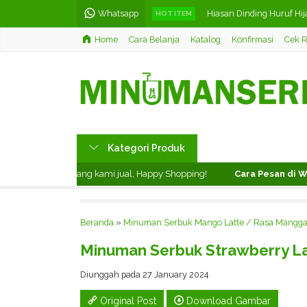
Whatsapp
Hiasan Dinding Huruf Hij
HOT ITEM
Home
Cara Belanja
Katalog
Konfirmasi
Cek R
Minuman Serbuk Melon 
Barussel Teh Celup Rasa 
Papan Jalan Clipboard M
Minuman Serbuk Lime / 
Kategori Produk
Minuman Serbuk Cokela
ati produk yang kami jual, Happy Shopping!
Cara Pesan di Websi
Minuman Serbuk Orange
Teh Celup Rasa Jasmine /
Beranda
»
Minuman Serbuk Mango Latte / Rasa Mangg
Minuman Serbuk Strawberry La
Diunggah pada 27 January 2024
Original Post
Download Gambar