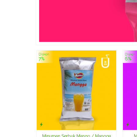
Diskon
Diskon
7%
6%
Minuman Serbuk Mango / Mangga
M