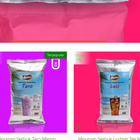
Terpopuler
Diskon
7%
inuman Serbuk Taro Mamio
Minuman Serbuk Lychee Tea 