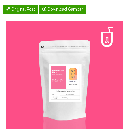
Original Post
Download Gambar