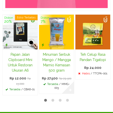
Edisi Terbatas
Diskon
Diskon
20%
7%
Papan Jalan
Minuman Serbuk
Teh Celup Rasa
Clipboard Mini
Mango / Mangga
Pandan Tigatopi
Untuk Restoran
Mamio Kemasan
Rp 24.000
Ukuran A6
500 gram
Habis
/ TTCPA-001
Rp 12.000
Rp 27.500
Rp
Rp 29.500
15.000
Tersedia
/ MMG-
003
Tersedia
/ CBA6-01
✚