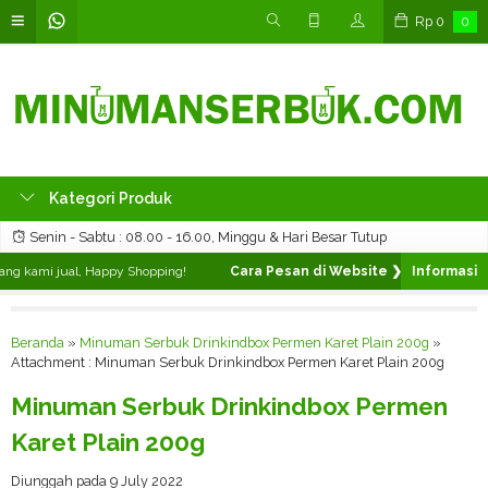
Rp
0
0
Kategori Produk
Senin - Sabtu : 08.00 - 16.00, Minggu & Hari Besar Tutup
g kami jual, Happy Shopping!
Cara Pesan di Website ❯
Silahkan pilih 
Beranda
»
Minuman Serbuk Drinkindbox Permen Karet Plain 200g
»
Attachment : Minuman Serbuk Drinkindbox Permen Karet Plain 200g
Minuman Serbuk Drinkindbox Permen
Karet Plain 200g
Diunggah pada 9 July 2022