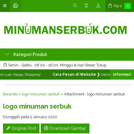
Rp
0
0
Kategori Produk
Senin - Sabtu : 08.00 - 16.00, Minggu & Hari Besar Tutup
 jual, Happy Shopping!
Cara Pesan di Website ❯
Silahkan pilih produk
Beranda
»
logo minuman serbuk
» Attachment : logo minuman serbuk
logo minuman serbuk
Diunggah pada 5 January 2020
Original Post
Download Gambar