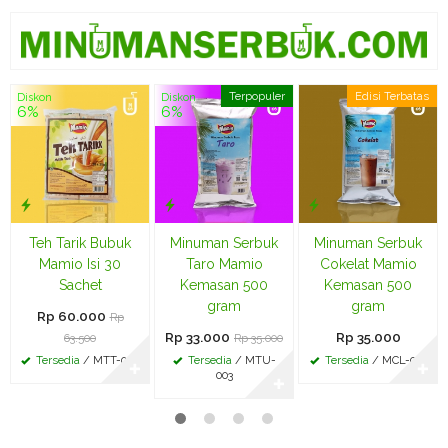
Terpopuler
Edisi Terbatas
Diskon
Diskon
6%
6%
Teh Tarik Bubuk
Minuman Serbuk
Minuman Serbuk
Mamio Isi 30
Taro Mamio
Cokelat Mamio
Sachet
Kemasan 500
Kemasan 500
gram
gram
Rp 60.000
Rp
Rp 33.000
Rp 35.000
63.500
Rp 35.000
Tersedia
/ MTT-002
Tersedia
/ MTU-
Tersedia
/ MCL-003
✚
✚
003
✚