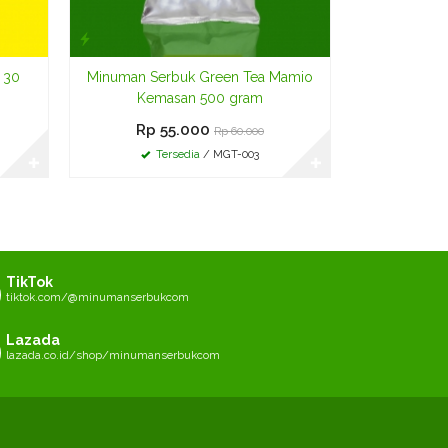
 30
Minuman Serbuk Green Tea Mamio
Kemasan 500 gram
Rp 55.000
Rp 60.000
Tersedia
/ MGT-003
✚
✚
TikTok
tiktok.com/@minumanserbukcom
Lazada
lazada.co.id/shop/minumanserbukcom