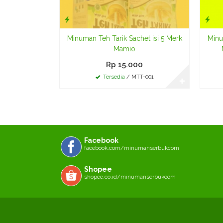
Minuman Teh Tarik Sachet isi 5 Merk
Minu
Mamio
Rp 15.000
Tersedia
/ MTT-001
✚
Facebook
facebook.com/minumanserbukcom
Shopee
shopee.co.id/minumanserbukcom