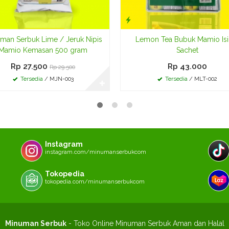
man Serbuk Lime / Jeruk Nipis
Lemon Tea Bubuk Mamio Isi
Mamio Kemasan 500 gram
Sachet
Rp 27.500
Rp 43.000
Rp 29.500
Tersedia
/ MJN-003
Tersedia
/ MLT-002
✚
Instagram
instagram.com/minumanserbukcom
Tokopedia
tokopedia.com/minumanserbukcom
Minuman Serbuk
- Toko Online Minuman Serbuk Aman dan Halal