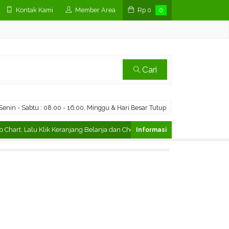
Kontak Kami
Member Area
Rp
0
0
Cari
enin - Sabtu : 08.00 - 16.00, Minggu & Hari Besar Tutup
, Lalu Klik Keranjang Belanja dan Checkout
Cara Pesan di Marketp