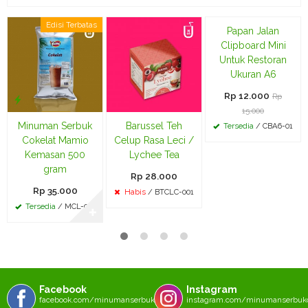
Edisi Terbatas
Edisi Terbatas
Diskon
Papan Jalan
20%
Clipboard Mini
Untuk Restoran
Ukuran A6
Rp 12.000
Rp
15.000
Minuman Serbuk
Barussel Teh
Tersedia
/ CBA6-01
Cokelat Mamio
Celup Rasa Leci /
Kemasan 500
Lychee Tea
gram
Rp 28.000
Rp 35.000
Habis
/ BTCLC-001
Tersedia
/ MCL-003
✚
Facebook
Instagram
facebook.com/minumanserbukcom
instagram.com/minumanserbu