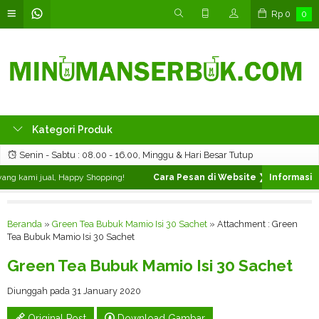
Rp
0
0
Kategori Produk
Senin - Sabtu : 08.00 - 16.00, Minggu & Hari Besar Tutup
ng kami jual, Happy Shopping!
Cara Pesan di Website ❯
Silahkan pilih
Beranda
»
Green Tea Bubuk Mamio Isi 30 Sachet
» Attachment : Green
Tea Bubuk Mamio Isi 30 Sachet
Green Tea Bubuk Mamio Isi 30 Sachet
Diunggah pada 31 January 2020
Original Post
Download Gambar