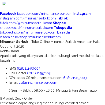
Facebook
facebook.com/minumanserbukcom
Instagram
instagram.com/minumanserbukcom
TikTok
tiktok.com/@minumanserbukcom
Shopee
shopee.co.id/minumanserbukcom
Tokopedia
tokopedia.com/minumanserbukcom
Lazada
lazada.co.id/shop/minumanserbukcom
Minuman Serbuk
- Toko Online Minuman Serbuk Aman dan Halal
Copyright 2025
Kontak Kami
Apabila ada yang ditanyakan, silahkan hubungi kami melalui kontak di
bawah ini.
SMS
6281211457003
Call Center
6281211457003
Whatsapp
CS minumanserbukcom
6281211457003
Email
cs@minumanserbuk.com
Senin - Sabtu : 08.00 - 16.00, Minggu & Hari Besar Tutup
Produk Quick Order
Pemesanan dapat langsung menghubungi kontak dibawah: