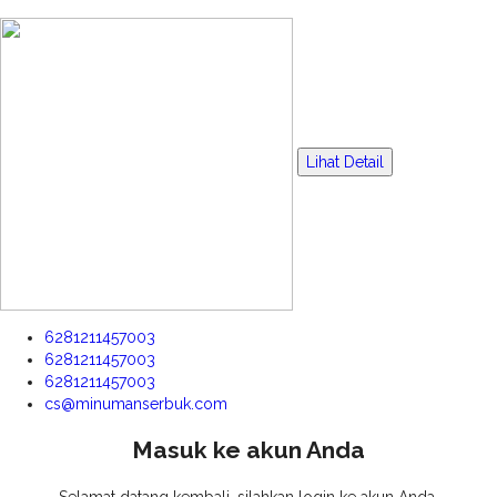
Lihat Detail
6281211457003
6281211457003
6281211457003
cs@minumanserbuk.com
Masuk ke akun Anda