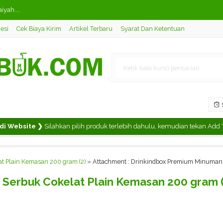
iyah....
esi
Cek Biaya Kirim
Artikel Terbaru
Syarat Dan Ketentuan
a Mamio Kemasan 500 gram....
mio Kemasan 500 gram....
atte Mamio Kemasan 500 gram....
ea Mamio Kemasan 500 gram....
S
atopi....
ebsite ❯
Silahkan pilih produk terlebih dahulu, kemudian tekan Add To Ch
ni Untuk Restoran Ukuran A....
Luar Negeri - Grup 4....
 Plain Kemasan 200 gram (2)
» Attachment : Drinkindbox Premium Minuman 
Serbuk Cokelat Plain Kemasan 200 gram (