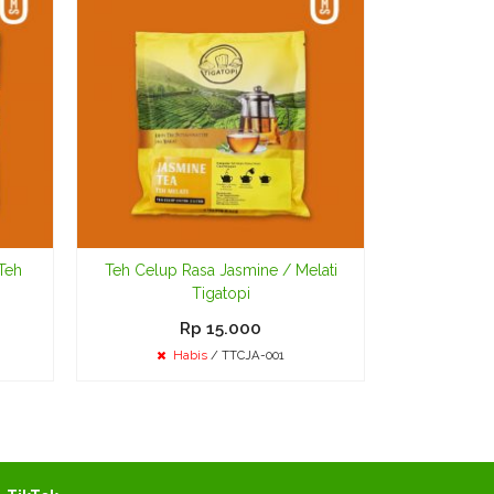
H
Teh
Teh Celup Rasa Jasmine / Melati
Tigatopi
Rp 15.000
Habis
/ TTCJA-001