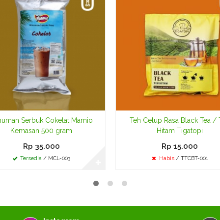
numan Serbuk Cokelat Mamio
Teh Celup Rasa Black Tea / 
Kemasan 500 gram
Hitam Tigatopi
Rp 35.000
Rp 15.000
Tersedia
/ MCL-003
Habis
/ TTCBT-001
✚