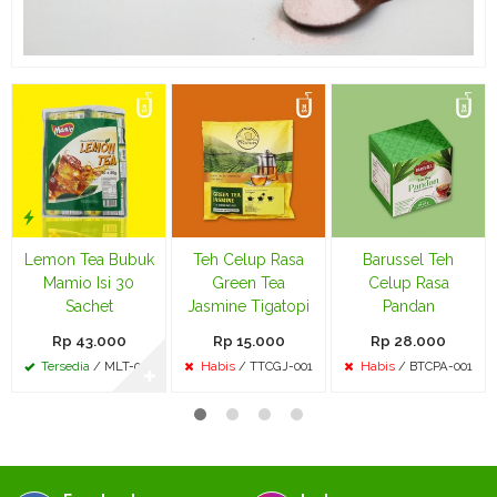
Lemon Tea Bubuk
Teh Celup Rasa
Barussel Teh
Mamio Isi 30
Green Tea
Celup Rasa
Sachet
Jasmine Tigatopi
Pandan
Rp 43.000
Rp 15.000
Rp 28.000
Tersedia
/ MLT-002
Habis
/ TTCGJ-001
Habis
/ BTCPA-001
✚