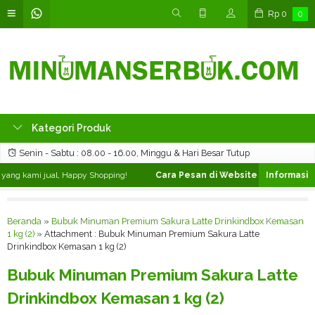
Rp
0
0
Kategori Produk
Senin - Sabtu : 08.00 - 16.00, Minggu & Hari Besar Tutup
ang kami jual, Happy Shopping!
Cara Pesan di Website ❯
Silahkan pili
Beranda
»
Bubuk Minuman Premium Sakura Latte Drinkindbox Kemasan
1 kg (2)
» Attachment : Bubuk Minuman Premium Sakura Latte
Drinkindbox Kemasan 1 kg (2)
Bubuk Minuman Premium Sakura Latte
Drinkindbox Kemasan 1 kg (2)