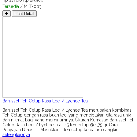
Tersedia
/ MLT-003
✚
Lihat Detail
Barussel Teh Celup Rasa Leci / Lychee Tea
Barussel Teh Celup Rasa Leci / Lychee Tea merupakan kombinasi
Teh Celup dengan rasa buah leci yang menciptakan cita rasa unik
dan nikmat bagi yang meminumnya. Ukuran Kemasan Barussel Teh
Celup Rasa Leci / Lychee Tea : 15 teh celup @ 1,75 gr Cara
Penyajian Panas : – Masukkan 1 teh celup ke dalam cangkir…
selengkapnya