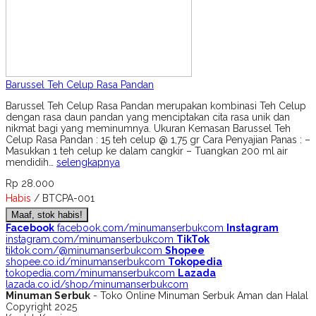
Barussel Teh Celup Rasa Pandan
Barussel Teh Celup Rasa Pandan merupakan kombinasi Teh Celup
dengan rasa daun pandan yang menciptakan cita rasa unik dan
nikmat bagi yang meminumnya. Ukuran Kemasan Barussel Teh
Celup Rasa Pandan : 15 teh celup @ 1,75 gr Cara Penyajian Panas : –
Masukkan 1 teh celup ke dalam cangkir – Tuangkan 200 ml air
mendidih…
selengkapnya
Rp 28.000
Habis
/ BTCPA-001
Maaf, stok habis!
Facebook
facebook.com/minumanserbukcom
Instagram
instagram.com/minumanserbukcom
TikTok
tiktok.com/@minumanserbukcom
Shopee
shopee.co.id/minumanserbukcom
Tokopedia
tokopedia.com/minumanserbukcom
Lazada
lazada.co.id/shop/minumanserbukcom
Minuman Serbuk
- Toko Online Minuman Serbuk Aman dan Halal
Copyright 2025