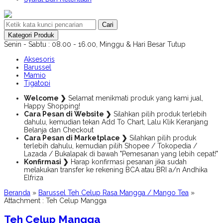
Cari
Kategori Produk
Senin - Sabtu : 08.00 - 16.00, Minggu & Hari Besar Tutup
Aksesoris
Barussel
Mamio
Tigatopi
Welcome ❯
Selamat menikmati produk yang kami jual,
Happy Shopping!
Cara Pesan di Website ❯
Silahkan pilih produk terlebih
dahulu, kemudian tekan Add To Chart, Lalu Klik Keranjang
Belanja dan Checkout
Cara Pesan di Marketplace ❯
Silahkan pilih produk
terlebih dahulu, kemudian pilih Shopee / Tokopedia /
Lazada / Bukalapak di bawah "Pemesanan yang lebih cepat!"
Konfirmasi ❯
Harap konfirmasi pesanan jika sudah
melakukan transfer ke rekening BCA atau BRI a/n Andhika
Elfriza
Beranda
»
Barussel Teh Celup Rasa Mangga / Mango Tea
»
Attachment : Teh Celup Mangga
Teh Celup Mangga