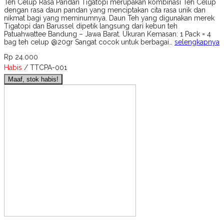
Teh Celup Rasa Pandan Tigatopi merupakan kombinasi Teh Celup
dengan rasa daun pandan yang menciptakan cita rasa unik dan
nikmat bagi yang meminumnya. Daun Teh yang digunakan merek
Tigatopi dan Barussel dipetik langsung dari kebun teh
Patuahwattee Bandung – Jawa Barat. Ukuran Kemasan: 1 Pack = 4
bag teh celup @20gr Sangat cocok untuk berbagai…
selengkapnya
Rp 24.000
Habis
/ TTCPA-001
Maaf, stok habis!