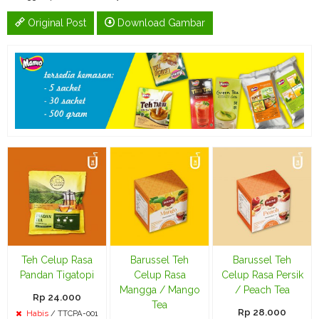
Original Post
Download Gambar
Teh Celup Rasa
Barussel Teh
Barussel Teh
Pandan Tigatopi
Celup Rasa
Celup Rasa Persik
Mangga / Mango
/ Peach Tea
Rp 24.000
Tea
Rp 28.000
Habis
/ TTCPA-001