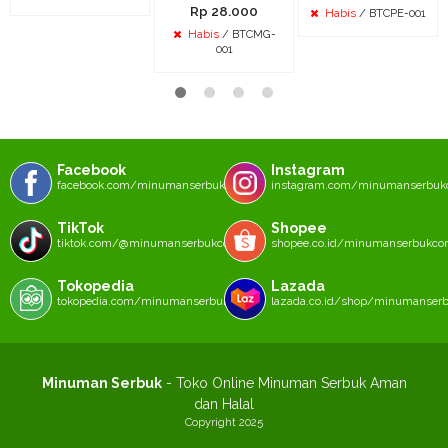
Rp 28.000
Habis
/ BTCPE-001
Habis
/ BTCMG-
001
Facebook
Instagram
facebook.com/minumanserbukcom
instagram.com/minumanserbu
TikTok
Shopee
tiktok.com/@minumanserbukcom
shopee.co.id/minumanserbukc
Tokopedia
Lazada
tokopedia.com/minumanserbukcom
lazada.co.id/shop/minumanser
Minuman Serbuk
- Toko Online Minuman Serbuk Aman
dan Halal
Copyright 2025