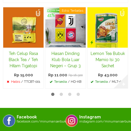
Edisi Terbatas
Diskon
41%
Teh Celup Rasa
Hiasan Dinding
Lemon Tea Bubuk
Black Tea / Teh
Klub Bola Luar
Mamio Isi 30
Hitam Tigatopi
Negeri – Grup 3
Sachet
Rp 15.000
Rp 11.000
Rp 43.000
Rp 18.500
Habis
/ TTCBT-001
Tersedia
/ HD-KB
Tersedia
/ MLT-002
✚
Facebook
Instagram
facebook.com/minumanserbukcom
instagram.com/minumanserbu