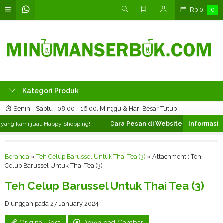
Rp
0
0
Kategori Produk
Senin - Sabtu : 08.00 - 16.00, Minggu & Hari Besar Tutup
ng kami jual, Happy Shopping!
Cara Pesan di Website ❯
Silahkan pilih
Beranda
»
Teh Celup Barussel Untuk Thai Tea (3)
» Attachment : Teh
Celup Barussel Untuk Thai Tea (3)
Teh Celup Barussel Untuk Thai Tea (3)
Diunggah pada 27 January 2024
Original Post
Download Gambar