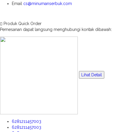
Email
cs@minumanserbuk.com
Produk Quick Order
Pemesanan dapat langsung menghubungi kontak dibawah:
Lihat Detail
6281211457003
6281211457003