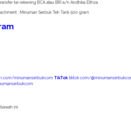
ansfer ke rekening BCA atau BRI a/n Andhika Elfriza
tachment : Minuman Serbuk Teh Tarik 500 gram
gram
am.com/minumanserbukcom
TikTok
tiktok.com/@minumanserbukc
inumanserbukcom
bawah ini.