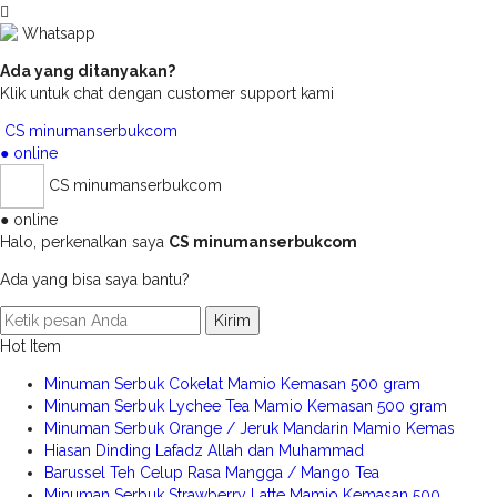
Whatsapp
Ada yang ditanyakan?
Klik untuk chat dengan customer support kami
CS minumanserbukcom
● online
CS minumanserbukcom
● online
Halo, perkenalkan saya
CS minumanserbukcom
Ada yang bisa saya bantu?
Kirim
Hot Item
Minuman Serbuk Cokelat Mamio Kemasan 500 gram
Minuman Serbuk Lychee Tea Mamio Kemasan 500 gram
Minuman Serbuk Orange / Jeruk Mandarin Mamio Kemas
Hiasan Dinding Lafadz Allah dan Muhammad
Barussel Teh Celup Rasa Mangga / Mango Tea
Minuman Serbuk Strawberry Latte Mamio Kemasan 500