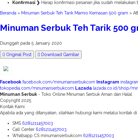
Konfirmasi ❯
Harap konfirmasi pesanan jika sudah melakukan tr
Beranda
»
Minuman Serbuk Teh Tarik Mamio Kemasan 500 gram
» At
Minuman Serbuk Teh Tarik 500 
Diunggah pada 5 January 2020
Original Post
Download Gambar
Facebook
facebook.com/minumanserbukcom
Instagram
instagr
tokopedia.com/minumanserbukcom
Lazada
lazada.co.id/shop/m
Minuman Serbuk
- Toko Online Minuman Serbuk Aman dan Halal
Copyright 2025
Kontak Kami
Apabila ada yang ditanyakan, silahkan hubungi kami melalui kontak di 
SMS
6281211457003
Call Center
6281211457003
Whatsapp
CS minumanserbukcom
6281211457003