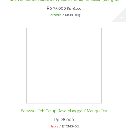
Tigatopi
Rp 35.000
Rp 36.000
Hiasan Dinding
Tersedia
/ MSBL-003
✚
Klub Bola Luar
Negeri - Grup 4
Minuman
Serbuk Lime /
Jeruk Nipis
Mamio
Kemasan 50
Teh Tarik
Barussel Teh Celup Rasa Mangga / Mango Tea
Bubuk Mamio
Rp 28.000
Habis
/ BTCMG-001
Isi 30 Sachet