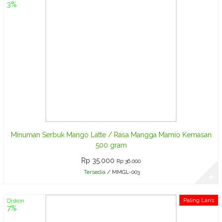
3%
Minuman Serbuk Mango Latte / Rasa Mangga Mamio Kemasan
500 gram
Rp 35.000
Rp 36.000
Tersedia
/ MMGL-003
✚
Paling Laris
Diskon
7%