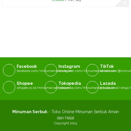
✚
Facebook
Instagram
TikTok
facebook.com/minumanserbukcom
instagram.com/minumanserbukcom
tiktok.com/@minu
Shopee
Tokopedia
Lazada
shopee.co.id/minumanserbukcom
tokopedia.com/minumanserbukcom
lazada.co.id/sho
Minuman Serbuk
- Toko Online Minuman Serbuk Aman
dan Halal
Copyright 2025