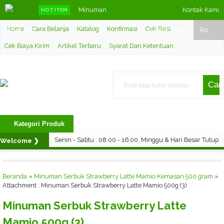
Minuman
Kontak Kami
HOT ITEM
Home
Cara Belanja
Katalog
Konfirmasi
Cek Resi
Whatsapp
Serbuk Lemon
Member Area
Rp
Cek Biaya Kirim
Artikel Terbaru
Syarat Dan Ketentuan
Tea Mamio
Kemasan 500
Cari
gram
Minuman
Kategori Produk
Serbuk Mango
Senin - Sabtu : 08.00 - 16.00, Minggu & Hari Besar Tutup
Welcome ❯
/ Mangga
Selamat menikmati produk yang kami jual, Happy Shopping!
Mamio
Cara Pesan di Website ❯
Silahkan pilih produk terlebih dahulu,
Beranda
»
Minuman Serbuk Strawberry Latte Mamio Kemasan 500 gram
»
Attachment : Minuman Serbuk Strawberry Latte Mamio 500g (3)
Kemasan 500
kemudian tekan Add To Chart, Lalu Klik Keranjang Belanja dan
Minuman Serbuk Strawberry Latte
Checkout
gr
Mamio 500g (3)