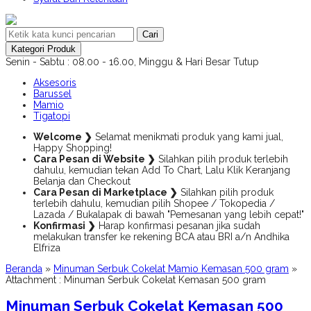
Cari
Kategori Produk
Senin - Sabtu : 08.00 - 16.00, Minggu & Hari Besar Tutup
Aksesoris
Barussel
Mamio
Tigatopi
Welcome ❯
Selamat menikmati produk yang kami jual,
Happy Shopping!
Cara Pesan di Website ❯
Silahkan pilih produk terlebih
dahulu, kemudian tekan Add To Chart, Lalu Klik Keranjang
Belanja dan Checkout
Cara Pesan di Marketplace ❯
Silahkan pilih produk
terlebih dahulu, kemudian pilih Shopee / Tokopedia /
Lazada / Bukalapak di bawah "Pemesanan yang lebih cepat!"
Konfirmasi ❯
Harap konfirmasi pesanan jika sudah
melakukan transfer ke rekening BCA atau BRI a/n Andhika
Elfriza
Beranda
»
Minuman Serbuk Cokelat Mamio Kemasan 500 gram
»
Attachment : Minuman Serbuk Cokelat Kemasan 500 gram
Minuman Serbuk Cokelat Kemasan 500