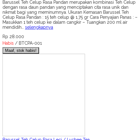
Barussel Teh Celup Rasa Pandan merupakan kombinasi Teh Celup
dengan rasa daun pandan yang menciptakan cita rasa unik dan
nikmat bagi yang meminumnya. Ukuran Kemasan Barussel Teh
Celup Rasa Pandan : 15 teh celup @ 1,75 gr Cara Penyajian Panas : –
Masukkan 1 teh celup ke dalam cangkir – Tuangkan 200 ml air
mendidih…
selengkapnya
Rp 28.000
Habis
/ BTCPA-001
Maaf, stok habis!
Barussel Teh Celup Rasa Leci / Lychee Tea