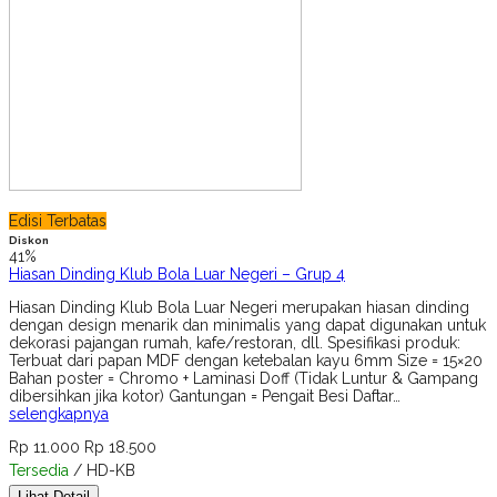
Edisi Terbatas
Diskon
41%
Hiasan Dinding Klub Bola Luar Negeri – Grup 4
Hiasan Dinding Klub Bola Luar Negeri merupakan hiasan dinding
dengan design menarik dan minimalis yang dapat digunakan untuk
dekorasi pajangan rumah, kafe/restoran, dll. Spesifikasi produk:
Terbuat dari papan MDF dengan ketebalan kayu 6mm Size = 15×20
Bahan poster = Chromo + Laminasi Doff (Tidak Luntur & Gampang
dibersihkan jika kotor) Gantungan = Pengait Besi Daftar…
selengkapnya
Rp 11.000
Rp 18.500
Tersedia
/ HD-KB
Lihat Detail