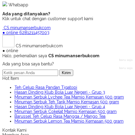
Whatsapp
Ada yang ditanyakan?
Klik untuk chat dengan customer support kami
CS minumanserbukcom
● online
6281211457003
CS minumanserbukcom
● online
Halo, perkenalkan saya
CS minumanserbukcom
baru saja
Ada yang bisa saya bantu?
baru saja
Kirim
Hot Item
Teh Celup Rasa Pandan Tigatopi
Hiasan Dinding Klub Bola Luar Negeri - Grup 3
Minuman Serbuk Lychee Tea Mamio Kemasan 500 gram
Minuman Serbuk Teh Tarik Mamio Kemasan 500 gram
Hiasan Dinding Klub Bola Luar Negeri - Grup 4
Minuman Serbuk Cokelat Mamio Kemasan 500 gram
Barussel Teh Celup Rasa Mangga / Mango Tea
Minuman Serbuk Lemon Tea Mamio Kemasan 500 gram
Kontak Kami