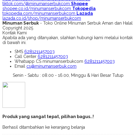
tiktok.com/@minumanserbukcom
Shopee
shopee.co.id/minumanserbukcom
Tokopedia
tokopedia.com/minumanserbukcom
Lazada
lazada.co.id/shop/minumanserbukcom
Minuman Serbuk
- Toko Online Minuman Serbuk Aman dan Halal
Copyright 2025
Kontak Kami
Apabila ada yang ditanyakan, silahkan hubungi kami melalui kontak
di bawah ini.
SMS
6281211457003
Call Center
6281211457003
Whatsapp
CS minumanserbukcom
6281211457003
Email
cs@minumanserbuk.com
Senin - Sabtu : 08.00 - 16.00, Minggu & Hari Besar Tutup
Produk yang sangat tepat, pilihan bagus..!
Berhasil ditambahkan ke keranjang belanja