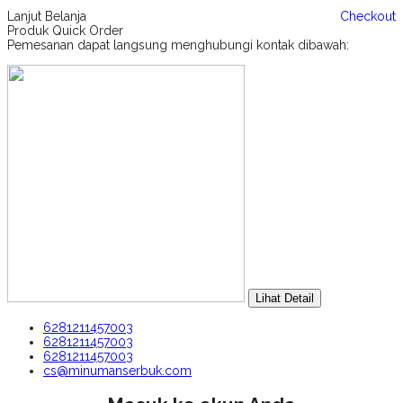
Lanjut Belanja
Checkout
Produk Quick Order
Pemesanan dapat langsung menghubungi kontak dibawah:
Lihat Detail
6281211457003
6281211457003
6281211457003
cs@minumanserbuk.com