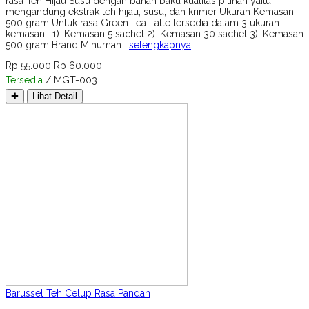
rasa Teh Hijau Susu dengan bahan baku kualitas pilihan yaitu
mengandung ekstrak teh hijau, susu, dan krimer Ukuran Kemasan:
500 gram Untuk rasa Green Tea Latte tersedia dalam 3 ukuran
kemasan : 1). Kemasan 5 sachet 2). Kemasan 30 sachet 3). Kemasan
500 gram Brand Minuman…
selengkapnya
Rp 55.000
Rp 60.000
Tersedia
/ MGT-003
✚
Lihat Detail
Barussel Teh Celup Rasa Pandan