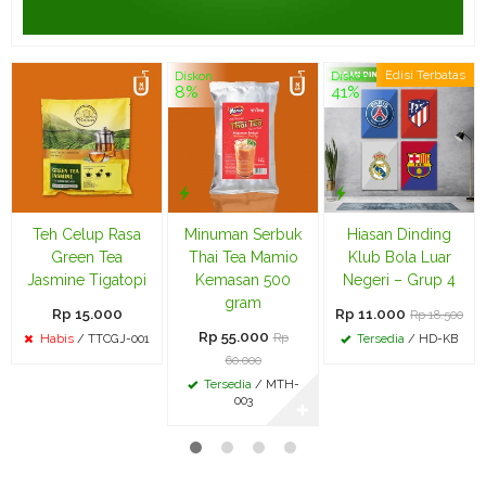
Edisi Terbatas
Diskon
Diskon
8%
41%
Teh Celup Rasa
Minuman Serbuk
Hiasan Dinding
Green Tea
Thai Tea Mamio
Klub Bola Luar
Jasmine Tigatopi
Kemasan 500
Negeri – Grup 4
gram
Rp 15.000
Rp 11.000
Rp 18.500
Rp 55.000
Rp
Habis
/ TTCGJ-001
Tersedia
/ HD-KB
60.000
Tersedia
/ MTH-
003
✚