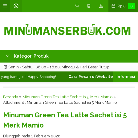
Rp
0
0
Kategori Produk
Senin - Sabtu : 08.00 - 16.00, Minggu & Hari Besar Tutup
ang kami jual, Happy Shopping!
Cara Pesan di Website ❯
Silahkan pili
Beranda
»
Minuman Green Tea Latte Sachet isi 5 Merk Mamio
»
Attachment : Minuman Green Tea Latte Sachet isi 5 Merk Mamio
Minuman Green Tea Latte Sachet isi 5
Merk Mamio
Diunggah pada 1 February 2020