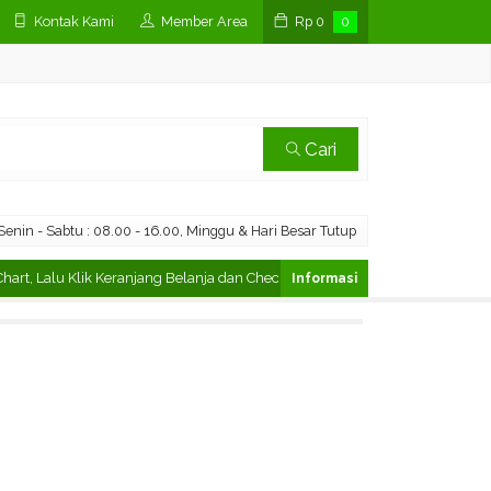
Kontak Kami
Member Area
Rp
0
0
Cari
enin - Sabtu : 08.00 - 16.00, Minggu & Hari Besar Tutup
 Lalu Klik Keranjang Belanja dan Checkout
Cara Pesan di Marketpl