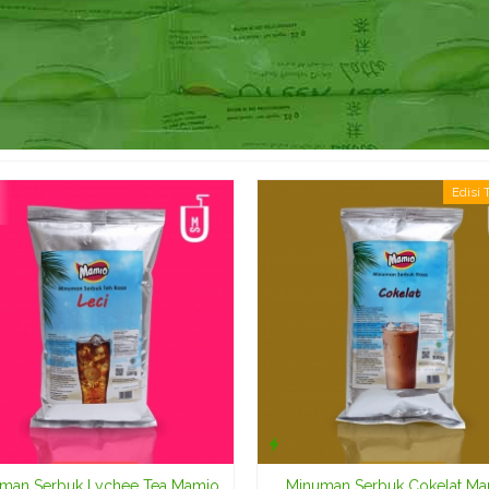
Edisi 
man Serbuk Lychee Tea Mamio
Minuman Serbuk Cokelat M