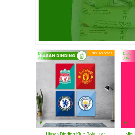
Edisi Terbatas
Diskon
Diskon
41%
7%
Hiasan Dinding Klub Bola Luar
Minu