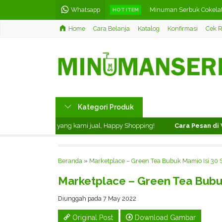
Whatsapp
Minuman Serbuk Cokela
HOT ITEM
Home
Cara Belanja
Katalog
Konfirmasi
Cek R
Teh Tarik Bubuk Mamio Is
Barussel Teh Celup Rasa 
Hiasan Dinding Huruf Hij
Minuman Teh Tarik Sache
Kategori Produk
Minuman Serbuk Teh Ta
mati produk yang kami jual, Happy Shopping!
Cara Pesan di Webs
Minuman Serbuk Mango 
Teh Celup Rasa Green Te
Beranda
»
Marketplace – Green Tea Bubuk Mamio Isi 30 
Marketplace – Green Tea Bubu
Diunggah pada 7 May 2022
Original Post
Download Gambar