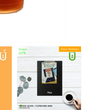
Edisi Terbatas
Diskon
Barussel T
20%
H