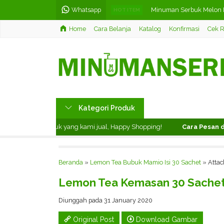
Whatsapp
Minuman Serbuk Melon 
HOT ITEM
Home
Cara Belanja
Katalog
Konfirmasi
Cek R
Minuman Serbuk Taro M
Teh Celup Rasa Green Te
Lemon Tea Bubuk Mamio I
Minuman Serbuk Cokela
Kategori Produk
Teh Celup Rasa Jasmine /
ikmati produk yang kami jual, Happy Shopping!
Cara Pesan di We
Minuman Serbuk Thai T
Teh Tarik Bubuk Mamio Is
Beranda
»
Lemon Tea Bubuk Mamio Isi 30 Sachet
» Attac
Lemon Tea Kemasan 30 Sache
Diunggah pada 31 January 2020
Original Post
Download Gambar