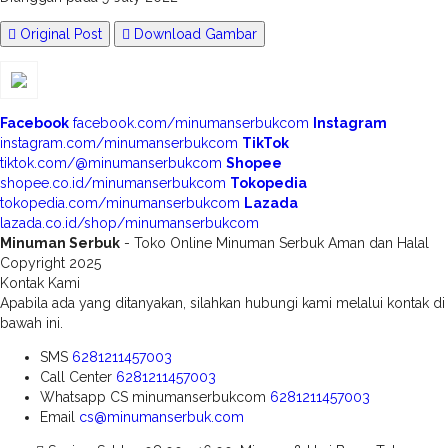
Original Post
Download Gambar
Facebook
facebook.com/minumanserbukcom
Instagram
instagram.com/minumanserbukcom
TikTok
tiktok.com/@minumanserbukcom
Shopee
shopee.co.id/minumanserbukcom
Tokopedia
tokopedia.com/minumanserbukcom
Lazada
lazada.co.id/shop/minumanserbukcom
Minuman Serbuk
- Toko Online Minuman Serbuk Aman dan Halal
Copyright 2025
Kontak Kami
Apabila ada yang ditanyakan, silahkan hubungi kami melalui kontak di
bawah ini.
SMS
6281211457003
Call Center
6281211457003
Whatsapp
CS minumanserbukcom
6281211457003
Email
cs@minumanserbuk.com