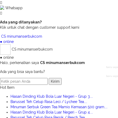
Whatsapp
Ada yang ditanyakan?
Klik untuk chat dengan customer support kami
CS minumanserbukcom
● online
CS minumanserbukcom
● online
Halo, perkenalkan saya
CS minumanserbukcom
baru saja
Ada yang bisa saya bantu?
baru saja
Kirim
Hot Item
Hiasan Dinding Klub Bola Luar Negeri - Grup 3....
Barussel Teh Celup Rasa Leci / Lychee Tea....
Minuman Serbuk Green Tea Mamio Kemasan 500 gram....
Hiasan Dinding Klub Bola Luar Negeri - Grup 4....
Barussel Teh Celup Rasa Persik / Peach Tea....