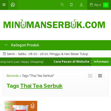
Rp
0
0
Kategori Produk
Senin - Sabtu : 08.00 - 16.00, Minggu & Hari Besar Tutup
ng kami jual, Happy Shopping!
Cara Pesan di Website ❯
Silahkan pili
Beranda
»
Tags "Thai Tea Serbuk"
Tags
Thai Tea Serbuk
Diskon
8%