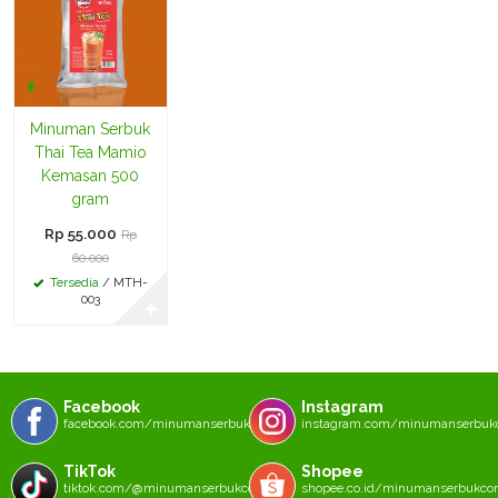
Minuman Serbuk
Thai Tea Mamio
Kemasan 500
gram
Rp 55.000
Rp
60.000
Tersedia
/ MTH-
003
✚
Facebook
Instagram
facebook.com/minumanserbukcom
instagram.com/minumanserbu
TikTok
Shopee
tiktok.com/@minumanserbukcom
shopee.co.id/minumanserbukc