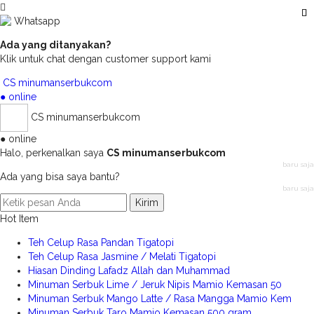
Whatsapp
Ada yang ditanyakan?
Klik untuk chat dengan customer support kami
CS minumanserbukcom
● online
CS minumanserbukcom
● online
Halo, perkenalkan saya
CS minumanserbukcom
baru saja
Ada yang bisa saya bantu?
baru saja
Kirim
Hot Item
Teh Celup Rasa Pandan Tigatopi
Teh Celup Rasa Jasmine / Melati Tigatopi
Hiasan Dinding Lafadz Allah dan Muhammad
Minuman Serbuk Lime / Jeruk Nipis Mamio Kemasan 50
Minuman Serbuk Mango Latte / Rasa Mangga Mamio Kem
Minuman Serbuk Taro Mamio Kemasan 500 gram