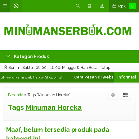
Rp
0
0
Kategori Produk
Senin - Sabtu : 08.00 - 16.00, Minggu & Hari Besar Tutup
uk yang kami jual, Happy Shopping!
Cara Pesan di Website ❯
Silahkan 
Beranda
»
Tags "Minuman Horeka"
Tags
Minuman Horeka
Maaf, belum tersedia produk pada
kategori ini.