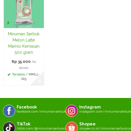
Minuman Serbuk
Melon Latte
Mamio Kemasan
500 gram
Rp 35.000
Rp
36.000
Tersedia
/ MMLL-
003
✚
Facebook
Instagram
facebook.com/minumanserbukcom
instagram.com/minumanserbu
TikTok
Shopee
tiktok.com/@minumanserbukcom
shopee.co.id/minumanserbukc