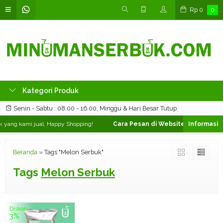
Rp
0
0
Kategori Produk
Senin - Sabtu : 08.00 - 16.00, Minggu & Hari Besar Tutup
yang kami jual, Happy Shopping!
Cara Pesan di Website ❯
Silahkan pi
Beranda
»
Tags "Melon Serbuk"
Tags
Melon Serbuk
Diskon
3%