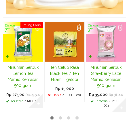
Paling Laris
Diskon
Diskon
7%
3%
Minuman Serbuk
Teh Celup Rasa
Minuman Serbuk
Lemon Tea
Black Tea / Teh
Strawberry Latte
Mamio Kemasan
Hitam Tigatopi
Mamio Kemasan
500 gram
500 gram
Rp 15.000
Rp 27.500
Rp 35.000
Rp 29.500
Rp 36.000
Habis
/ TTCBT-001
Tersedia
/ MLT-003
Tersedia
/ MSBL-
✚
003
✚