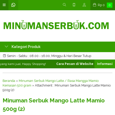
Rp
0
0
Kategori Produk
Senin - Sabtu : 08.00 - 16.00, Minggu & Hari Besar Tutup
ng kami jual, Happy Shopping!
Cara Pesan di Website ❯
Silahkan pilih
Beranda
»
Minuman Serbuk Mango Latte / Rasa Mangga Mamio
Kemasan 500 gram
» Attachment : Minuman Serbuk Mango Latte Mamio
500g (2)
Minuman Serbuk Mango Latte Mamio
500g (2)